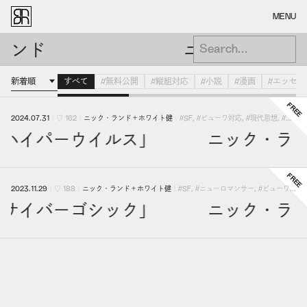
MENU
ランド
ニック・ランド
すべて
#無料公開
#縦組対応
#小説
#漫画
#エッセイ
2024.07.31
｜
♡
162
｜
ニック・ランド
＋
ホワイト健
｜
#SF
,
#ビューワ対応
,
#現代思想
,
#異常論文
訳「ハイパーウイルス」 ニック・ラ
2023.11.29
｜
♡
188
｜
ニック・ランド
＋
ホワイト健
｜
#SF
,
#ニューロマンサー
,
#ビューワ対応
訳「サイバーゴシック」 ニック・ラ