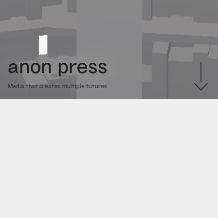
anon press
Media that creates multiple futures
News
REGISTER
LOGIN
SUBSCRIPTION
2026.04.06
公式サイトをローンチしました
2025.12.09
｜
♡
32
｜
anon press
｜
#SF
,
#サイバーパンク
,
#東京
,
#電子書籍
,
#無料公開
ERPUNK TRIBUTE』電子版を刊行い
2026.08.05
｜
♡
20
｜
永良新
｜
#DIY
,
#VJ
,
#シェーダ
,
#ツール
,
#映像
,
#音楽
,
#無料公開