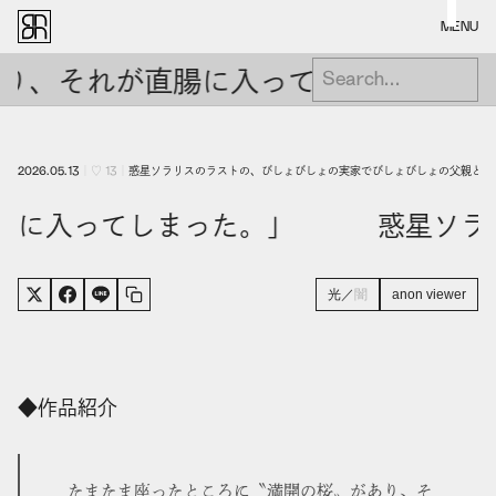
MENU
り、それが直腸に入ってしまった。」
2026.05.13
｜
♡
13
｜
惑星ソラリスのラストの、びしょびしょの実家でびしょびしょの父親と抱
直腸に入ってしまった。」 惑星ソラ
光
／
闇
anon viewer
◆作品紹介
たまたま座ったところに〝満開の桜〟があり、そ