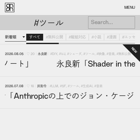
MENU
#ツール
#ツ
すべて
#無料公開
#縦組対応
#小説
#漫画
#エッセイ
2026.08.05
｜
♡
20
｜
永良新
｜
#DIY
,
#VJ
,
#シェーダ
,
#ツール
,
#映像
,
#音楽
,
#無料公開
発に関するノート」 永良新「Shader in
2026.07.08
｜
♡
16
｜
灰街令
｜
#LLM
,
#SF
,
#ツール
,
#生成AI
,
#音楽
令「Anthropicの上でのジョン・